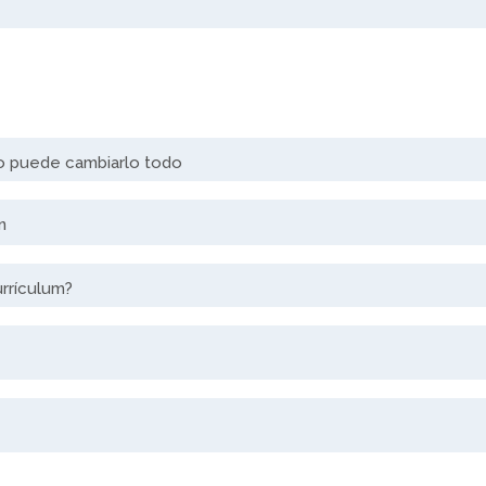
o puede cambiarlo todo
n
urrículum?