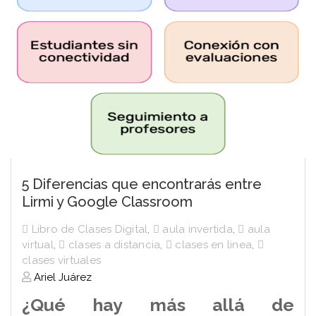
5 Diferencias que encontrarás entre
Lirmi y Google Classroom
Libro de Clases Digital
,
aula invertida
,
aula
virtual
,
clases a distancia
,
clases en linea
,
clases virtuales
Ariel Juárez
¿Qué hay más allá de