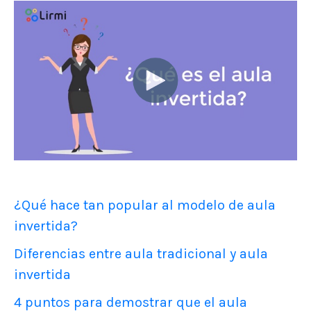
¿Qué hace tan popular al modelo de aula
invertida?
Diferencias entre aula tradicional y aula
invertida
4 puntos para demostrar que el aula