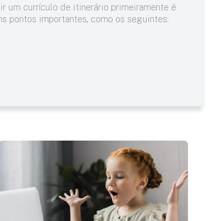
r um currículo de itinerário primeiramente é
uns pontos importantes, como os seguintes: