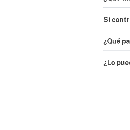
Si contr
¿Qué pa
¿Lo pue